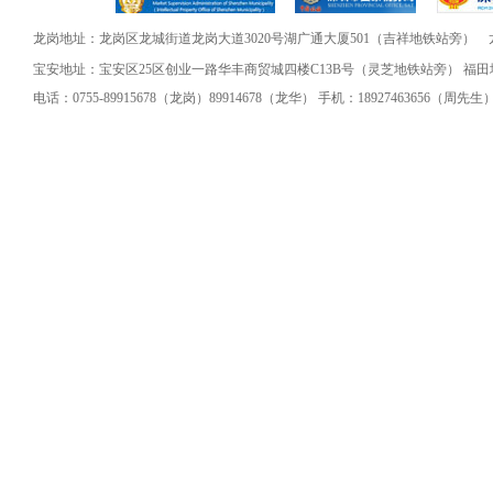
龙岗地址：龙岗区龙城街道龙岗大道3020号湖广通大厦501（吉祥地铁站旁） 龙
宝安地址：宝安区25区创业一路华丰商贸城四楼C13B号（灵芝地铁站旁）
福田
电话：
0755-89915678（龙岗）89914678（龙华） 手机：18927463656（周先生