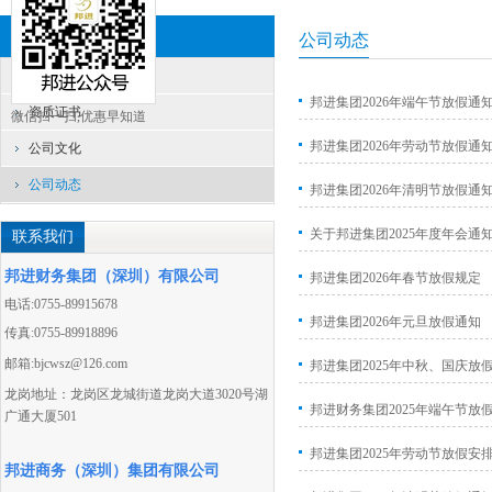
关于我们
公司动态
公司简介
邦进集团2026年端午节放假通
资质证书
微信扫一扫,优惠早知道
邦进集团2026年劳动节放假通
公司文化
公司动态
邦进集团2026年清明节放假通
关于邦进集团2025年度年会通
联系我们
邦进财务集团（深圳）有限公司
邦进集团2026年春节放假规定
电话:
0755-89915678
邦进集团2026年元旦放假通知
传真:0755-89918896
邮箱:
bjcwsz@126.com
邦进集团2025年中秋、国庆放
龙岗地址：
龙岗区龙城街道龙岗大道3020号湖
邦进财务集团2025年端午节放
广通大厦501
邦进集团2025年劳动节放假安
邦进商务（深圳）集团有限公司